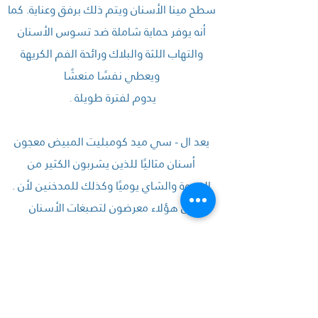
سطح مينا الأسنان ويتم ذلك برفق وعناية. كما
أنه يوفر حماية شاملة ضد تسوس الأسنان
والتهاب اللثة والبلاك ورائحة الفم الكريهة
ويعطي نفسًا منعشًا
يدوم لفترة طويلة
.
يعد ال - سي ميد كومبليت المبيض معجون
أسنان مثاليًا للذين يشربون الكثير من
. القهوة والشاي يوميًا وكذلك للمدخنين لأن
كل هؤلاء معرضون لتصبغات الأسنان
للحصول على أفضل النتائج ، يوصى باستخدامه
بانتظام حيث سيلاحظ الفرق من المرة
. الأولى للاستخدام